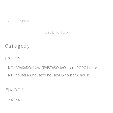
prev
back to top
Category
projects
MOHARA
KADO
杉並の家
VISTA
SOU
AO house
POPO house
RIFF house
ERA house
YM house
SUG house
KAI house
日々のこと
2026
2025