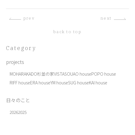
prev
next
back to top
Category
projects
MOHARA
KADO
杉並の家
VISTA
SOU
AO house
POPO house
RIFF house
ERA house
YM house
SUG house
KAI house
日々のこと
2026
2025