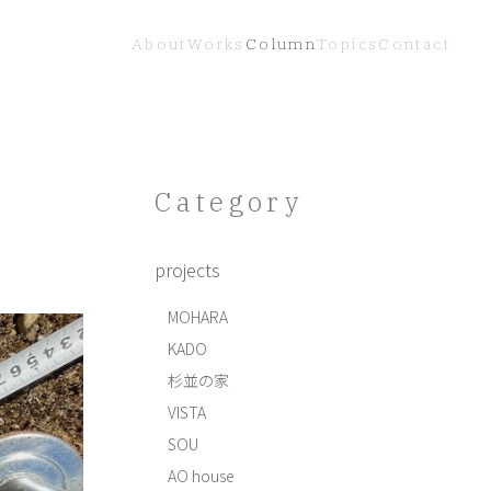
About
Works
Column
Topics
Contact
Category
projects
MOHARA
KADO
杉並の家
VISTA
SOU
AO house