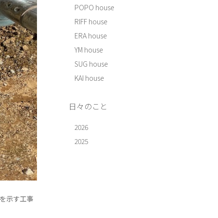
POPO house
RIFF house
ERA house
YM house
SUG house
KAI house
日々のこと
2026
2025
置を示す工事