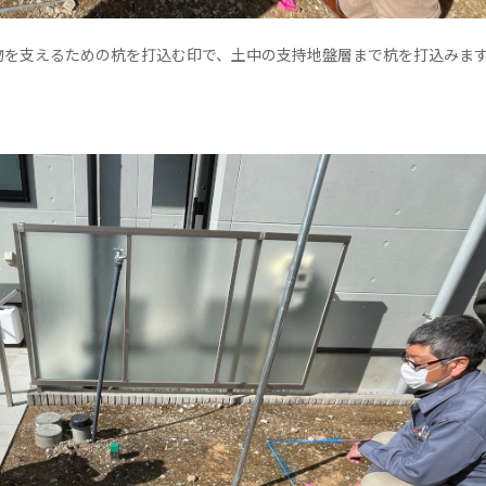
物を支えるための杭を打込む印で、土中の支持地盤層まで杭を打込みま