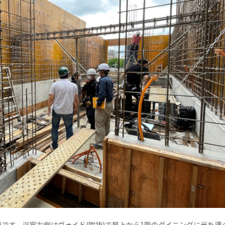
です。浴室左側はヴォイド(吹抜)で屋上から1階のダイニングに光を導