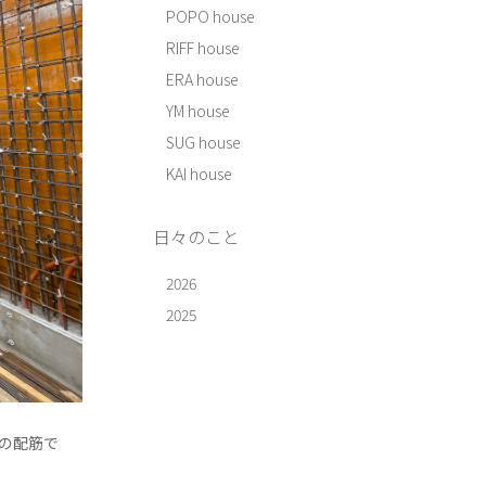
POPO house
RIFF house
ERA house
YM house
SUG house
KAI house
日々のこと
2026
2025
の配筋で