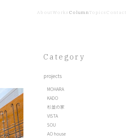
About
Works
Column
Topics
Contact
Category
projects
MOHARA
KADO
杉並の家
VISTA
SOU
AO house