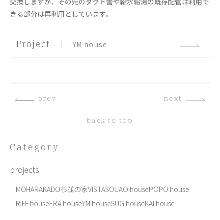
交換しますが、その先のダクト管や給水給湯の既存配管は利用で
きる部分は再利用としています。
Project
｜ YM house
prev
next
back to top
Category
projects
MOHARA
KADO
杉並の家
VISTA
SOU
AO house
POPO house
RIFF house
ERA house
YM house
SUG house
KAI house