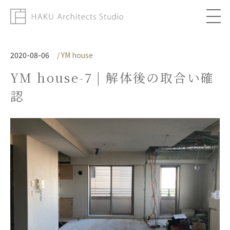
About
2020-08-06
/ YM house
YM house-7 | 解体後の取合い確
Works
認
Column
Topics
Contact