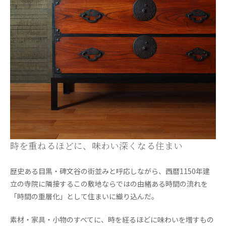
時を重ねるほどに、味わい深くなる住まい
歴史ある目黒・碑文谷の街並みと呼応しながら、西暦1150年建
立の寺院に隣接するこの敷地ならではの由緒ある時間の流れを
「時間の重層化」として住まいに織り込んだ。
素材・家具・小物のすべてに、時を経るほどに味わいを増すもの