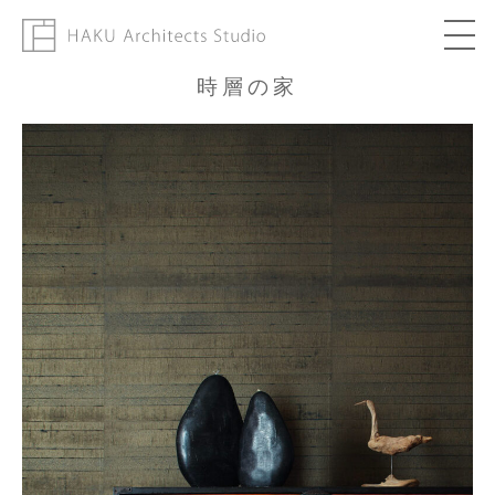
時層の家
About
Works
Column
Topics
Contact